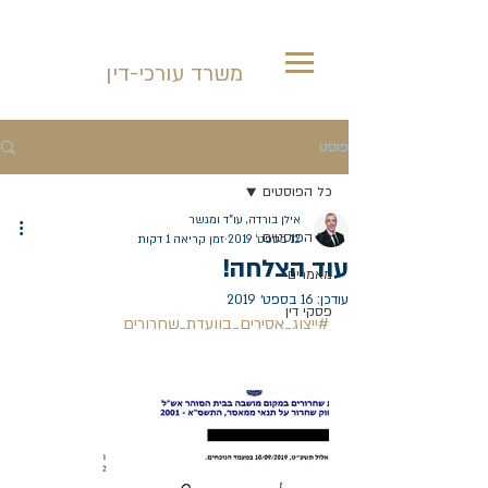
אילן בורדה
משרד עורכי-דין
פוסט
כל הפוסטים
אילן בורדה, עו"ד ומגשר
כל הפוסטים
12 בספט׳ 2019
זמן קריאה 1 דקות
עוד הצלחה!
מאמרים
עודכן:
16 בספט׳ 2019
פסקי דין
#ייצוג_אסירים_בוועדת_שחרורים