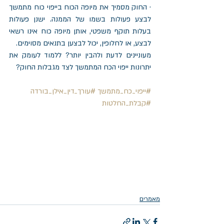
· החוק מסמיך את מיופה הכוח בייפוי כוח מתמשך 
לבצע פעולות בשמו של הממנה. ישנן פעולות 
בעלות תוקף משפטי, אותן מיופה כוח אינו רשאי 
לבצע, או לחלופין, יכול לבצען בתנאים מסוימים.
מעוניינים לדעת ולהבין יותר? ללמוד לעומק את 
יתרונות ייפוי הכח המתמשך לצד מגבלות החוק?
#ייפוי_כח_מתמשך
#עורך_דין_אילן_בורדה
#קבלת_החלטות
מאמרים