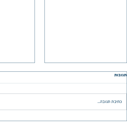
תגובות
עוד הצלחה!
כתיבת תגובה...
בשימוע החוזר 
האסיר והוא הו